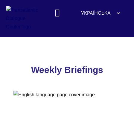
УКРАЇНСЬКА
ENGLISH
ESPAÑOL
DEUTSCH
Weekly Briefings
FRANÇAIS
简体中文
Weekly Briefings
हिन्दी
العربية
ITALIANO