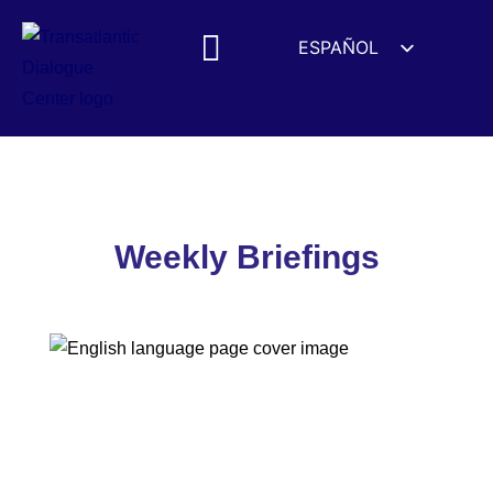
ESPAÑOL
ENGLISH
DEUTSCH
FRANÇAIS
Weekly Briefings
УКРАЇНСЬКА
简体中文
Weekly Briefings
हिन्दी
العربية
ITALIANO