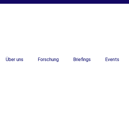
Über uns
Forschung
Briefings
Events
DE
DE
TDC veranstaltete 